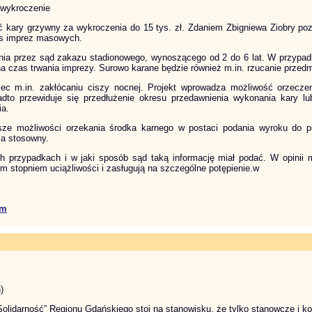
wykroczenie
ć kary grzywny za wykroczenia do 15 tys. zł. Zdaniem Zbigniewa Ziobry poz
as imprez masowych.
ia przez sąd zakazu stadionowego, wynoszącego od 2 do 6 lat. W przypad
a czas trwania imprezy. Surowo karane będzie również m.in. rzucanie przed
c m.in. zakłócaniu ciszy nocnej. Projekt wprowadza możliwość orzeczeni
adto przewiduje się przedłużenie okresu przedawnienia wykonania kary l
ia.
e możliwości orzekania środka karnego w postaci podania wyroku do pu
za stosowny.
h przypadkach i w jaki sposób sąd taką informację miał podać. W opinii m
im stopniem uciążliwości i zasługują na szczególne potępienie.w
em
)
idarność” Regionu Gdańskiego stoi na stanowisku, że tylko stanowcze i konse