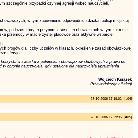
szczególnie przypadki czynnej agresji wobec nauczycieli.
chowawczych, w tym zapewnienie odpowiednich działań policji miejskiej
ktorów, podczas których przypomni się o ich obowiązkach w tym zakresie,
iska przemocy w macierzystej placówce oraz aktywne wsparcie
h.
nych progów dla liczby uczniów w klasach, określenie zasad obowiązkowej
e i feryjne.
iel korzysta w związku z pełnieniem obowiązków służbowych z prawa do
 w obronie nauczyciela, gdy ustalone dla nauczyciela uprawnienia
Wojciech Książek
Przewodniczący Sekcji
28-10-2006 17:19:02 [#04]
28-10-2006 17:29:35 [#05]