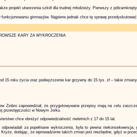
 także projekt utworzenia szkół dla trudnej młodzieży. Pierwszy z półzamkni
w funkcjonowaniu gimnazjów. Najpierw jednak chce tę sprawę przedyskutować 
ROWSZE KARY ZA WYKROCZENIA
 od 15 roku życia oraz podwyższenie kar grzywny do 15 tys. zł – takie zmian
ew Ziobro zapowiedział, że przygotowywane przepisy mają na celu zaszczepi
nej przestępczości w Nowym Jorku.
erstwo chce obniżyć odpowiedzialność nieletnich z 17 do 15 lat.
e odpowiadali za popełniane wykroczenia, była to pewna niekonsekwencja,
 Kryże, dodając, że wprowadzenie takich zmian jest niezbędne, gdyż w przec