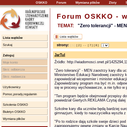
OSKKO
Forum
Wymiana plików
Zloty
Forum OSKKO - w
TEMAT:
"Zero tolerancji" - MEN
Lista wątków
strony:
Szukaj
[ 1 ]
[ 2 ]
- -
[ 7 ]
[ 8 ]
JarTul
Zaloguj
Źródło: http://wiadomosci.onet.pl/1425294,1
Moje konto
Skrz. odbiorcza
"Zero tolerancji" - MEN zaostrzy kary dla uc
Ministerstwo Edukacji Narodowej zaostrzy ka
Skrz. nadawcza
zapowiedział wicepremier i minister edukac
Zapowiedziany program ma być m.in. odpowi
Użytkownicy
się w procesy wychowawcze, a nie tylko w p
Pomoc,porady,regulamin
"Ten program będzie obejmował przepisy do
powiedział Giertych.REKLAMA Czytaj dalej
Szkolenia OSKKO
Szkolne kary dla uczniów będą bardziej sur
Biuletyn OSKKO
gimnazjum, kiedy to nauczycielka wyszła z 
Wymiana plików
"Po to rodzice dają szkole swoje dzieci pod 
zaproponujemy pewne zmiany w Karcie Naucz