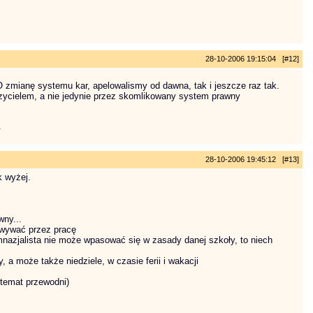
28-10-2006 19:15:04 [#12]
O zmianę systemu kar, apelowalismy od dawna, tak i jeszcze raz tak.
czycielem, a nie jedynie przez skomlikowany system prawny
.
28-10-2006 19:45:12 [#13]
k wyżej.
wny...
owywać przez pracę
mnazjalista nie może wpasować się w zasady danej szkoły, to niech
 a może także niedziele, w czasie ferii i wakacji
 temat przewodni)