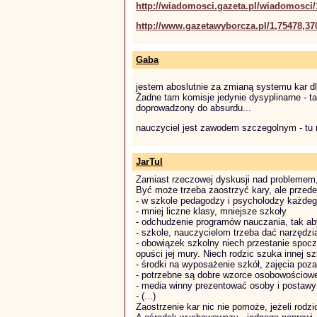
http://wiadomosci.gazeta.pl/wiadomosci/
http://www.gazetawyborcza.pl/1,75478,37
Gaba
jestem aboslutnie za zmianą systemu kar dl
Żadne tam komisje jedynie dysyplinarne - t
doprowadzony do absurdu...
nauczyciel jest zawodem szczegolnym - tu ni
JarTul
Zamiast rzeczowej dyskusji nad problemem,
Być może trzeba zaostrzyć kary, ale przed
- w szkole pedagodzy i psycholodzy każdeg
- mniej liczne klasy, mniejsze szkoły
- odchudzenie programów nauczania, tak ab
- szkole, nauczycielom trzeba dać narzędz
- obowiązek szkolny niech przestanie spocz
opuści jej mury. Niech rodzic szuka innej s
- środki na wyposażenie szkół, zajęcia poza
- potrzebne są dobre wzorce osobowościowe
- media winny prezentować osoby i postawy 
- (...)
Zaostrzenie kar nic nie pomoże, jeżeli rodz