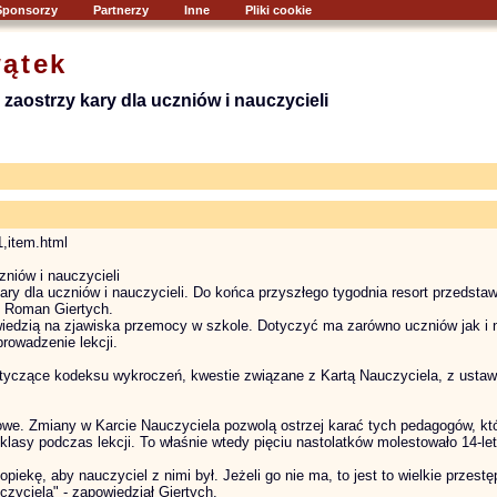
Sponsorzy
Partnerzy
Inne
Pliki cookie
ątek
 zaostrzy kary dla uczniów i nauczycieli
1,item.html
zniów i nauczycieli
ry dla uczniów i nauczycieli. Do końca przyszłego tygodnia resort przedstaw
ji Roman Giertych.
edzią na zjawiska przemocy w szkole. Dotyczyć ma zarówno uczniów jak i n
rowadzenie lekcji.
tyczące kodeksu wykroczeń, kwestie związane z Kartą Nauczyciela, z ustaw
owe. Zmiany w Karcie Nauczyciela pozwolą ostrzej karać tych pedagogów, kt
klasy podczas lekcji. To właśnie wtedy pięciu nastolatków molestowało 14-le
opiekę, aby nauczyciel z nimi był. Jeżeli go nie ma, to jest to wielkie przes
yciela" - zapowiedział Giertych.