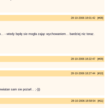
28-10-2006 18:01:42 [#08]
... - wtedy będę sie mogła zając wychowaniem... bardziej niz teraz.
28-10-2006 18:22:47 [#09]
28-10-2006 18:27:44 [#10]
atan sam sie pożarł... ;-)))
28-10-2006 18:58:54 [#11]