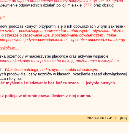
pisałam do sądu o uruchomienie ochrony nauczycieli z tyt. art. 63 sędzia
pewnienie odpowiednich działań
policji miejskiej
(???)
oraz obsługi
!!!
ektorów, podczas których przypomni się o ich obowiązkach w tym zakresie
-
rom szkół... podważając stosowanie kar statutowych... słyszałam także o
eż o szersze o stosowanie kpa w postępowaniu odwoławczym i trybie
nie ponowne i jedynie powiadomienie o... sposobie odpowiedzi na skargę
pokojową...
iska przemocy w macierzystej placówce oraz aktywne wsparcie
eprzeszkadzanie mi w pełnieniu tej funkcji, można mnie rozliczyć za
ch.
Wszelkich patologii, na każdym szczeblu oświatowym...
nych progów dla liczby uczniów w klasach, określenie zasad obowiązkowej
e i feryjne.
ość myślenia i niedawanie bez końca szans... i jedynie pustych
z policją w obronie prawa. Jestem z niej dumna.
28-10-2006 17:41:35 [#06]