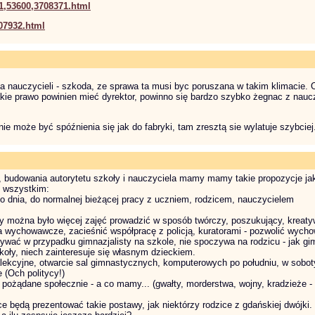
1,53600,3708371.html
07932.html
a nauczycieli - szkoda, ze sprawa ta musi byc poruszana w takim klimacie. 
akie prawo powinien mieć dyrektor, powinno się bardzo szybko żegnac z nau
e może być spóźnienia się jak do fabryki, tam zresztą sie wylatuje szybciej
 budowania autorytetu szkoły i nauczyciela mamy mamy takie propozycje ja
e wszystkim:
o dnia, do normalnej bieżącej pracy z uczniem, rodzicem, nauczycielem
y można było więcej zajęć prowadzić w sposób twórczy, poszukujący, kreaty
ia wychowawcze, zacieśnić współpracę z policją, kuratorami - pozwolić wych
ywać w przypadku gimnazjalisty na szkole, nie spoczywa na rodzicu - jak gi
zkoły, niech zainteresuje się własnym dzieckiem.
lekcyjne, otwarcie sal gimnastycznych, komputerowych po południu, w soboty,
 (Och politycy!)
pożądane społecznie - a co mamy... (gwałty, morderstwa, wojny, kradzieże -
ice będą prezentować takie postawy, jak niektórzy rodzice z gdańskiej dwójki.