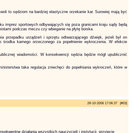
woli to sędziom na bardziej elastyczne orzekanie kar. Surowiej mają być
ku imprez sportowych odbywających się poza granicami kraju sądy będą
miotami podczas meczu czy wbieganie na płytę boiska.
a przepadku urządzeń i sprzętu odtwarzającego dźwięk, jeżeli był on
ub środka karnego orzeczonego za popełnienie wykroczenia. W efekcie
blicznej wiadomości. W konsekwencji sędzia będzie mógł upublicznić
inisterstwa taka regulacja zniechęci do popełniania wykroczeń, które w
28-10-2006 17:06:37 [#03]
kwentne działania wszystkich nauczycieli i instytucji, przyjęcie