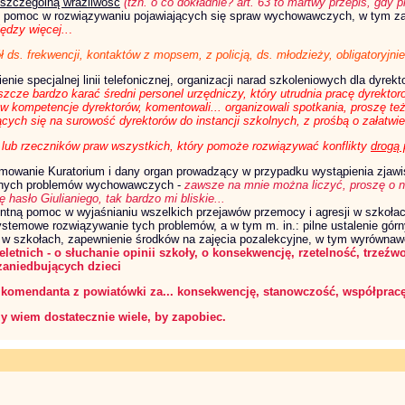
 szczególną wrażliwość
(tzn. o co dokładnie? art. 63 to martwy przepis, gdy 
i pomoc w rozwiązywaniu pojawiających się spraw wychowawczych, w tym za
ędzy więcej..
.
ds. frekwencji, kontaktów z mopsem, z policją, ds. młodzieży, obligatoryjnie!
enie specjalnej linii telefonicznej, organizacji narad szkoleniowych dla dyr
zcze bardzo karać średni personel urzędniczy, który utrudnia pracę dyrekto
ć w kompetencje dyrektorów, komentowali... organizowali spotkania, proszę t
cych się na surowość dyrektorów do instancji szkolnych, z prośbą o załatwie
 lub rzeczników praw wszystkich, który pomoże rozwiązywać konflikty
drogą 
rmowanie Kuratorium i dany organ prowadzący w przypadku wystąpienia zjaw
etnych problemów wychowawczych -
zawsze na mnie można liczyć, proszę o ni
 hasło Giulianiego, tak bardzo mi bliskie...
entną pomoc w wyjaśnianiu wszelkich przejawów przemocy i agresji w szkoła
ystemowe rozwiązywanie tych problemów, a w tym m. in.: pilne ustalenie gór
w szkołach, zapewnienie środków na zajęcia pozalekcyjne, w tym wyrównawcz
eletnich -
o słuchanie opinii szkoły, o konsekwencję, rzetelność, trzeźw
zaniedbujących dzieci
 komendanta z powiatówki za... konsekwencję, stanowczość, współpracę 
y wiem dostatecznie wiele, by zapobiec.