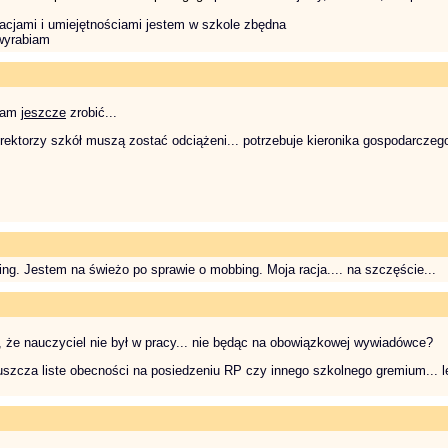
acjami i umiejętnościami jestem w szkole zbędna
 wyrabiam
 mam
jeszcze
zrobić...
rektorzy szkół muszą zostać odciążeni... potrzebuje kieronika gospodarczego
ing. Jestem na świeżo po sprawie o mobbing. Moja racja.... na szczęście...
, że nauczyciel nie był w pracy... nie będąc na obowiązkowej wywiadówce?
zcza liste obecności na posiedzeniu RP czy innego szkolnego gremium... lewi