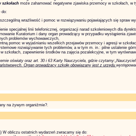
w szkołach
może zahamować negatywne zjawiska przemocy w szkołach, w tym 
 do:
 szczególną wrażliwość i pomoc w rozwiązywaniu pojawiających się spraw wy
nie specjalnej linii telefonicznej, organizacji narad szkoleniowych dla dyre
rmowanie Kuratorium i dany organ prowadzący w przypadku wystąpienia zjaw
etnych problemów wychowawczych,
entną pomoc w wyjaśnianiu wszelkich przejawów przemocy i agresji w szkołac
ystemowe rozwiązywanie tych problemów, a w tym m. in.: pilne ustalenie gór
w szkołach, zapewnienie środków na zajęcia pozalekcyjne, w tym wyrównawcz
ystemie oświaty oraz art. 30 i 63 Karty Nauczyciela, gdzie czytamy:„Nauczyc
państwowych. Organ prowadzący szkołę obowiązany jest z urzędu
występować
miany na żywym organiźmie?.
h) W obliczu ostatnich wydarzeń zwracamy się do: