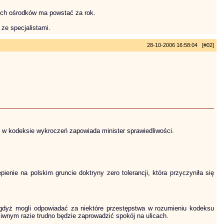
ętych ośrodków ma powstać za rok.
ze specjalistami.
28-10-2006 16:58:04 [#02]
y w kodeksie wykroczeń zapowiada minister sprawiedliwości.
enie na polskim gruncie doktryny zero tolerancji, która przyczyniła się
 gdyż mogli odpowiadać za niektóre przestępstwa w rozumieniu kodeksu
iwnym razie trudno będzie zaprowadzić spokój na ulicach.