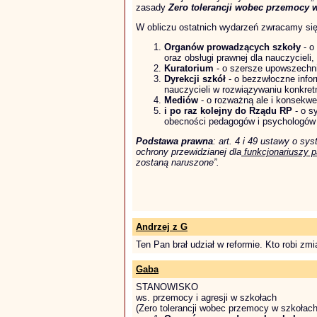
zasady
Zero tolerancji wobec przemocy 
W obliczu ostatnich wydarzeń zwracamy się
Organów prowadzących szkoły
- o
oraz obsługi prawnej dla nauczycieli,
Kuratorium
- o szersze upowszechnie
Dyrekcji szkół
- o bezzwłoczne info
nauczycieli w rozwiązywaniu konkr
Mediów
- o rozważną ale i konsekw
i po raz kolejny do Rządu RP
- o s
obecności pedagogów i psychologów 
Podstawa prawna
: art. 4 i 49 ustawy o s
ochrony przewidzianej dla
funkcjonariuszy 
zostaną naruszone”.
Andrzej z G
Ten Pan brał udział w reformie. Kto robi z
Gaba
STANOWISKO
ws. przemocy i agresji w szkołach
(Zero tolerancji wobec przemocy w szkołac