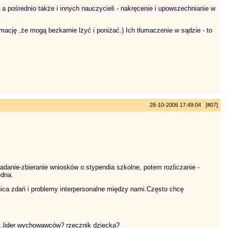
e a pośrednio także i innych nauczycieli - nakręcenie i upowszechnianie w
rmację ,że mogą bezkarnie lżyć i poniżać.) Ich tłumaczenie w sądzie - to
28-10-2006 17:49:04 [#07]
adanie-zbieranie wniosków o stypendia szkolne, potem rozliczanie -
edna.
nica zdań i problemy interpersonalne między nami.Często chcę
...lider wychowawców? rzecznik dziecka?