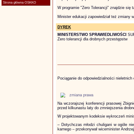
Strona główna OSKKO
W programie "Zero Tolerancji" znajdzie się
Minister edukacji zapowiedział też zmiany 
DYREK
MINISTERSTWO SPRAWIEDLIWOŚCI
SU
Zero tolerancji dla drobnych przestępstw
Pociąganie do odpowiedzialności nieletnich
zmiana prawa
Na wczorajszej konferencji prasowej Zbigni
przed kilkunastu laty do zmniejszenia drob
W projektowanym kodeksie wykroczeń minist
– Dotychczas młodzi chuligani w ogóle ni
karnego – przekonywał wiceminister Andrzej