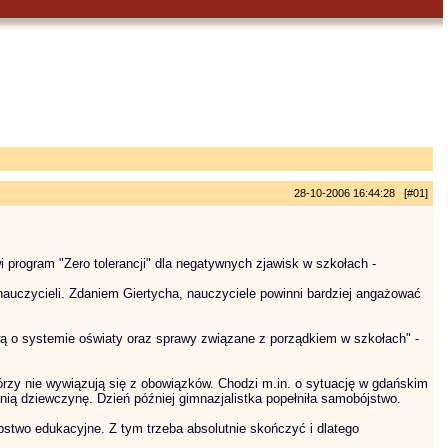
28-10-2006 16:44:28 [#01]
i program "Zero tolerancji" dla negatywnych zjawisk w szkołach -
auczycieli. Zdaniem Giertycha, nauczyciele powinni bardziej angażować
ą o systemie oświaty oraz sprawy związane z porządkiem w szkołach" -
órzy nie wywiązują się z obowiązków. Chodzi m.in. o sytuację w gdańskim
tnią dziewczynę. Dzień później gimnazjalistka popełniła samobójstwo.
tępstwo edukacyjne. Z tym trzeba absolutnie skończyć i dlatego