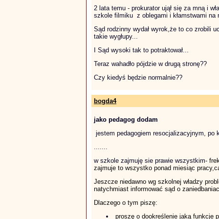
2 lata temu - prokurator ujął się za mną i 
szkole filmiku z oblegami i kłamstwami na 
Sąd rodzinny wydał wyrok,że to co zrobili u
takie wygłupy...
I Sąd wysoki tak to potraktował...
Teraz wahadło pójdzie w drugą stronę??
Czy kiedyś będzie normalnie??
bogda4
jako pedagog dodam
jestem pedagogiem resocjalizacyjnym, po ku
.......
w szkole zajmuję sie prawie wszystkim-
fre
zajmuje to wszystko ponad miesiąc pracy,ca
Jeszcze niedawno wg szkolnej władzy proble
natychmiast informować sąd o zaniedbaniach
Dlaczego o tym piszę:
proszę o dookreślenie jaką funkcje 