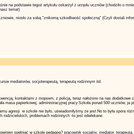
właśnie na podstawie tegoż artykułu oskarżył z urzędu uczniów (chodziło o mni
nasz temat)
czniowie, niosło za sobą "znikomą szkodliwość społeczną" (Czyli dostali info
rsie mediatorów, socjoterapeutą, terapeutą rodzinnym itd.
kwencją, kontaktami z mopsem, z policją, teraz nałożono na nas dodatkowe z
ła masa papierkowej, administracyjnej pracy.Szkoła ponad 500 uczniów, ja j
mu agresji w szkole nie było, uświadomiłyśmy że jest.No to była spora róż
 rodzicielskich, problemach rodzinnych -to jest odwlekane.
powinien spełniać w szkole pedagog?
pracownik socjalny, mediator, terapeuta