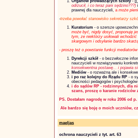
Organów prowadzących szkoły
-
o
odrzucił, i co teraz pani sędzino???)
prawnej dla nauczycieli,
a
może
pieni
-
trzeba powołać stanowisko sekretarzy szkół 
Kuratorium
- o szersze upowszechni
może być, nigdy dosyć, proponuję jes
tym, ze niektórzy usiłowali wchodzi
skargowym i odsyłanie bardzo skarżą
-
proszę też o powstanie funkcji mediatorów
Dyrekcji szkół
- o bezzwłoczne info
nauczycieli w rozwiązywaniu konkr
konsekwentna postawę... i pojawia się
Mediów
- o rozważną ale i konsekw
i po raz kolejny do Rządu RP
- o s
obecności pedagogów i psychologów 
i do sądów RP - rodzinnych, dla ni
szans, proszę o karanie rodziców 
PS. Dostałam nagrodę w roku 2006 od p.
Ale bardzo się boję o moich uczniów, cz
maeljas
ochrona nauczycieli z tyt. art. 63