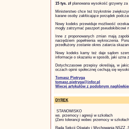
15 tys. zł
planowana wysokość grzywny za 
Ministerstwo chce też trzykrotnie zwiększy
karane osoby zakłócające porządek podcz
Nowy kodeks przewiduje możliwość orzekan
mogły zatrzymać paszport pseudokibicowi n
Inne z proponowanych zmian mają zapobie
narzędziem popełnienia wykroczenia. Pon
przedłużony zostanie okres zatarcia skazan
Nowy kodeks karny też daje sądom szersz
informacje o skazaniu w sposób, jaki uzna 
Dotychczasowe przepisy określają, w jakic
oczach opinii społecznej cechują się wysok
Tomasz Pietryga
tomasz.pietryga@infor.pl
Więcej artykułów z podobnym nagłówki
DYREK
STANOWISKO
ws. przemocy i agresji w szkołach
(Zero tolerancji wobec przemocy w szkołach
Rada Sekcji Oświaty i Wychowania NSZZ „Sol