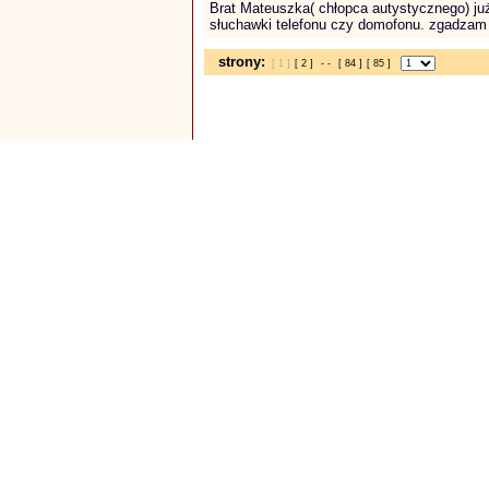
Brat Mateuszka( chłopca autystycznego) już
słuchawki telefonu czy domofonu. zgadzam s
strony:
[ 1 ]
[ 2 ]
- -
[ 84 ]
[ 85 ]