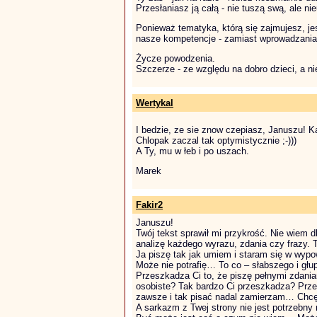
Przesłaniasz ją całą - nie tuszą swą, ale 
Ponieważ tematyka, którą się zajmujesz, j
nasze kompetencje - zamiast wprowadzania
Życze powodzenia.
Szczerze - ze względu na dobro dzieci, a n
Wertykal
I bedzie, ze sie znow czepiasz, Januszu! 
Chlopak zaczal tak optymistycznie ;-)))
A Ty, mu w łeb i po uszach.
Marek
Fakir2
Januszu!
Twój tekst sprawił mi przykrość. Nie wiem 
analizę każdego wyrazu, zdania czy frazy. T
Ja piszę tak jak umiem i staram się w wyp
Może nie potrafię… To co – słabszego i głu
Przeszkadza Ci to, że piszę pełnymi zdani
osobiste? Tak bardzo Ci przeszkadza? Przec
zawsze i tak pisać nadal zamierzam… Chcę
A sarkazm z Twej strony nie jest potrzebny