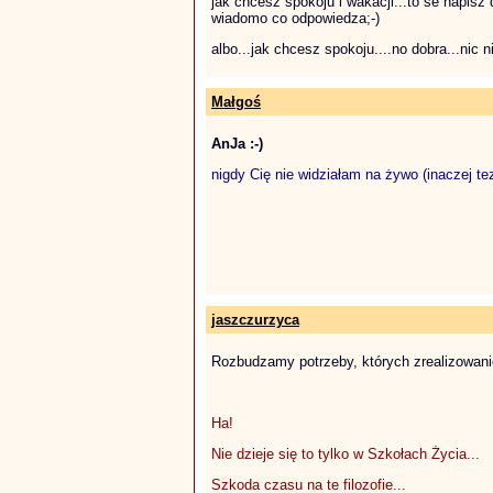
jak chcesz spokoju i wakacji...to se napisz
wiadomo co odpowiedza;-)
albo...jak chcesz spokoju....no dobra...nic 
Małgoś
AnJa :-)
nigdy Cię nie widziałam na żywo (inaczej tez 
jaszczurzyca
Rozbudzamy potrzeby, których zrealizowanie
Ha!
Nie dzieje się to tylko w Szkołach Życia...
Szkoda czasu na te filozofie...