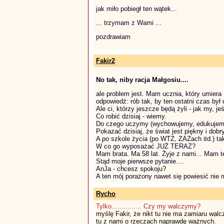
jak miło pobiegł ten wątek...
... trzymam z Wami ...
pozdrawiam
Fakir2
No tak, niby racja Małgosiu....
ale problem jest. Mam ucznia, który umiera
odpowiedź: rób tak, by ten ostatni czas był 
Ale ci, którzy jeszcze będą żyli - jak my, je
Co robić dzisiaj - wiemy.
Do czego uczymy (wychowujemy, edukujemy 
Pokazać dzisiaj, że świat jest piękny i dobr
A po szkole życia (po WTZ, ZAZach itd.) taki
W co go wyposażać JUŻ TERAZ?
Mam brata. Ma 58 lat. Żyje z nami... Mam t
Stąd moje pierwsze pytanie....
AnJa - chcesz spokoju?
A ten mój porażony nawet się powiesić nie moż
Rycho
Tylko............... Czy my walczymy?
myślę Fakir, że nikt tu nie ma zamiaru wal
tu z nami o rzeczach naprawdę ważnych.