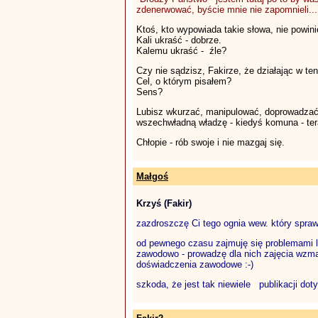
zdenerwować, byście mnie nie zapomnieli...
Ktoś, kto wypowiada takie słowa, nie powini
Kali ukraść - dobrze.
Kalemu ukraść - źle?
Czy nie sądzisz, Fakirze, że działając w t
Cel, o którym pisałem?
Sens?
Lubisz wkurzać, manipulować, doprowadzać 
wszechwładną władzę - kiedyś komuna - ter
Chłopie - rób swoje i nie mazgaj się.
Małgoś
Krzyś (Fakir)
zazdroszczę Ci tego ognia wew. który sprawi
od pewnego czasu zajmuję się problemami lud
zawodowo - prowadzę dla nich zajęcia wzma
doświadczenia zawodowe :-)
szkoda, że jest tak niewiele publikacji do