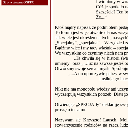
I wtopiony w wóze
Strona główna OSKKO
Cóż je spotkało n
Szczęście? Ten b
Że....”
Ktoś mądry napisał, że podmiotem pedago
To forum jest więc otwarte dla nas wszy
Jak wiele jest określeń na tych „naszych
„Specjalny”, „specjalna”... Wszędzie i 
Bądźmy więc i my tacy właśnie – specjal
We wszystkim co czynimy niech nam prz
„Ta chwila się w historii św
umiemy” oraz „...Już na zawsze jesteś od
Otwórzmy swoje serca i myśli. Spróbujmy
„...A on uporczywie patrzy w świ
i usiłuje go ina
Nikt nie ma monopolu wiedzy ani uczyn
wyczerpują wszystkich potrzeb. Dlatego
Otwierając „SPECJA-ły” deklaruję swoj
proszę o to samo!
Nazywam się Krzysztof Lausch. Moi 
stowarzyszenie rodziców na rzecz ludz