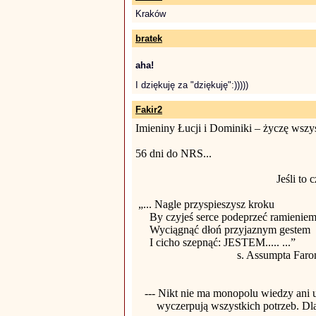
Kraków
bratek
aha!
I dziękuję za "dziękuję":)))))
Fakir2
Imieniny Łucji i Dominiki – życzę wszyst
56 dni do NRS...
Jeśli to
„... Nagle przyspieszysz kroku
By czyjeś serce podeprzeć ramienie
Wyciągnąć dłoń przyjaznym gestem
I cicho szepnąć: JESTEM..... ...”
s. Assumpta Faron
--- Nikt nie ma monopolu wiedzy ani 
wyczerpują wszystkich potrzeb. Dla