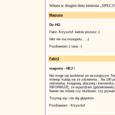
Witam w drugim dniu istnienia „SPECJ
Magosia
Do #42
Fakir- Krzysztof -ładnie piszesz:-)
Nikt nie ma monopolu... ;-)
Pozdrawiam z rana :-)
Fakir2
magosiu - HEJ !
Nie mogę się pozbierać po wczorajszym Twoi
mówiąc kulają się ze zdziwienia... Na 190
sekretarkę, księgową, płacową i kierownika 
INFORMUJĘ, ze wyjeżdżam (gdziekolwiek) i w
Nawet nie mówię czy służbowo, czy prywatni
Trzymaj się i nie daj głupotom...
Pozdrawiam - Krzysztof