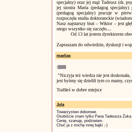
specjalny) oraz jej mąż Tadeusz (dr, p
jej siostra Maria (pedagog specjalny
(pedagog specjalny) pracuje w pier
rozpoczęła studia doktoranckie (wiadom
Nasz najstarszy brat – Wiktor – jest g
niego wszystko się zaczęło....
Od 13 lat jestem dyrektorem ob
Zapraszam do odwiedzin, dyskusji i ws
maeljas
:)))))))
"Niczyja też wiedza nie jest doskonała,
jest byśmy się dzielili tym co mamy, cz
Trafiłeś w dobre miejsce
Jola
Towarzystwo doborowe.
Osobiście znam tylko Pana Tadeusza Żuka
Cenię, szanuję, podziwiam.
Choć ja z trochę innej bajki ;-)