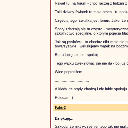
Nawet tu, na forum - choć raczej z ludźmi z
Taki dziwny światek to moja praca - tu spo
Częścią tego światka jest forum. Jako, że 
Spory zdarzają się tu często - merytoryczne 
szkolnictwo specjalne, o którym pojęcia bl
Jak są pyskówki, to chociaz nikt mnie nie
towarzystwie wekslujemy wątek na boczni
Bo tu lubię jak jest spokój.
Tego wątku zwekslować się nie da - bo już d
Więc poprosiłem.
..............................
A kiedy te prądy chodzą i nie lubię spokoju 
Polecam:-)
Fakir2
Dziękuję...
Szkoda, że nikt wcześniej tego tak nie ujął..