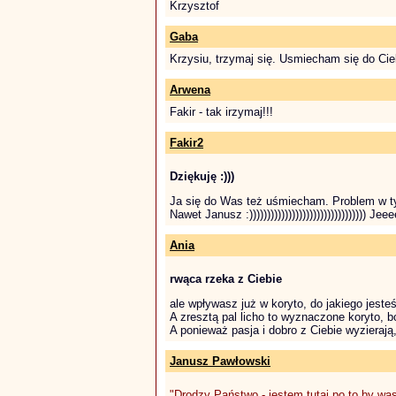
Krzysztof
Gaba
Krzysiu, trzymaj się. Usmiecham się do Cie
Arwena
Fakir - tak irzymaj!!!
Fakir2
Dziękuję :)))
Ja się do Was też uśmiecham. Problem w ty
Nawet Janusz :))))))))))))))))))))))))))))))))) Jeee
Ania
rwąca rzeka z Ciebie
ale wpływasz już w koryto, do jakiego jeste
A zresztą pal licho to wyznaczone koryto, b
A ponieważ pasja i dobro z Ciebie wyzierają, 
Janusz Pawłowski
"Drodzy Państwo - jestem tutaj po to by wa