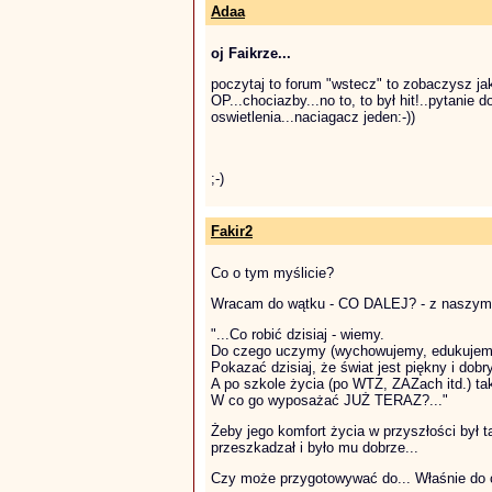
Adaa
oj Faikrze...
poczytaj to forum "wstecz" to zobaczysz j
OP...chociazby...no to, to był hit!..pytanie 
oswietlenia...naciagacz jeden:-))
;-)
Fakir2
Co o tym myślicie?
Wracam do wątku - CO DALEJ? - z naszym g
"...Co robić dzisiaj - wiemy.
Do czego uczymy (wychowujemy, edukujemy 
Pokazać dzisiaj, że świat jest piękny i dobr
A po szkole życia (po WTZ, ZAZach itd.) taki
W co go wyposażać JUŻ TERAZ?..."
Żeby jego komfort życia w przyszłości był ta
przeszkadzał i było mu dobrze...
Czy może przygotowywać do... Właśnie do