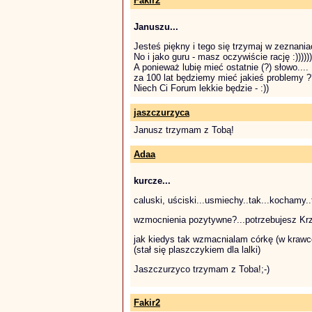
Fakir2
Januszu...
Jesteś piękny i tego się trzymaj w zeznaniach
No i jako guru - masz oczywiście rację :))))))
A ponieważ lubię mieć ostatnie (?) słowo...
za 100 lat będziemy mieć jakieś problemy 
Niech Ci Forum lekkie będzie - :))
jaszczurzyca
Janusz trzymam z Tobą!
Adaa
kurcze...
caluski, uściski...usmiechy..tak...kochamy..
wzmocnienia pozytywne?...potrzebujesz Krzy
jak kiedys tak wzmacnialam córkę (w krawcow
(stał się plaszczykiem dla lalki)
Jaszczurzyco trzymam z Toba!;-)
Fakir2