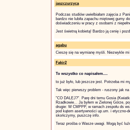
jaszczurzyca
Podczas studiów uwielbiałam zajęcia z Pan
bardzo nie lubiła zapachu miętowej gumy do
doświadczeniu w pracy z osobami z niepełno
Jest świetną kobietą! Bardzo ją cenię i poz
agabu
Cieszę się na wymianę myśli. Niezwykle mi teg
Fakir2
To wszystko co napisałem....
to już było, lub jeszcze jest. Potrzeba mi 
Tak więc pierwszy problem - ruszony jak na
"CO DALEJ?". Parę dni temu Gosia (Kwiatko
Rzadkowie... Ja byłem w Zielonej Górze, poje
drugie: W CMPPP, w ramach zespołu ds wspi
pod kątem asertywności up.um. i etyczno-de
skończymy, puszczę info.
Teraz prośba o Wasze uwagi. Mogą być luźne