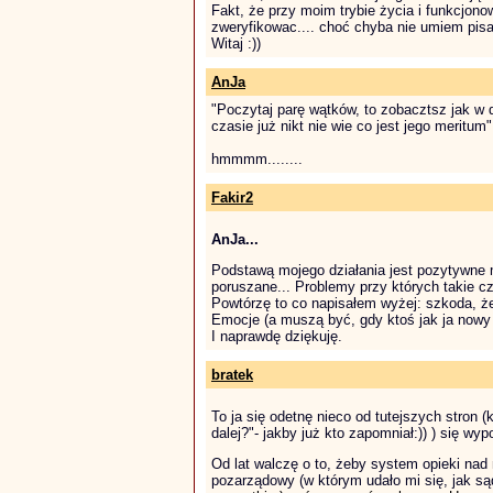
Fakt, że przy moim trybie życia i funkcjo
zweryfikowac.... choć chyba nie umiem pis
Witaj :))
AnJa
"Poczytaj parę wątków, to zobacztsz jak w
czasie już nikt nie wie co jest jego meritum"
hmmmm........
Fakir2
AnJa...
Podstawą mojego działania jest pozytywne m
poruszane... Problemy przy których takie cz
Powtórzę to co napisałem wyżej: szkoda, że n
Emocje (a muszą być, gdy ktoś jak ja nowy 
I naprawdę dziękuję.
bratek
To ja się odetnę nieco od tutejszych stron 
dalej?"- jakby już kto zapomniał:)) ) się wy
Od lat walczę o to, żeby system opieki nad 
pozarządowy (w którym udało mi się, jak są