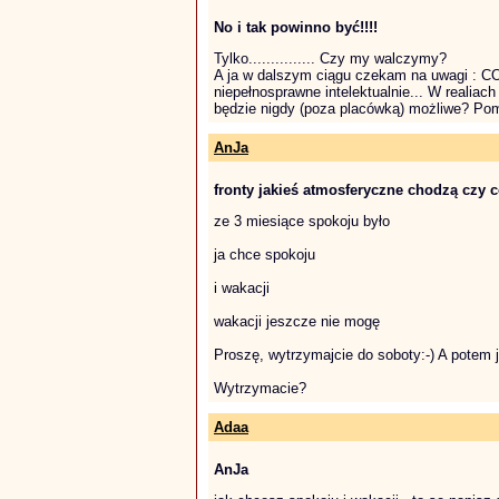
No i tak powinno być!!!!
Tylko............... Czy my walczymy?
A ja w dalszym ciągu czekam na uwagi : CO
niepełnosprawne intelektualnie... W realiach
będzie nigdy (poza placówką) możliwe? Pomy
AnJa
fronty jakieś atmosferyczne chodzą czy 
ze 3 miesiące spokoju było
ja chce spokoju
i wakacji
wakacji jeszcze nie mogę
Proszę, wytrzymajcie do soboty:-) A potem ju
Wytrzymacie?
Adaa
AnJa