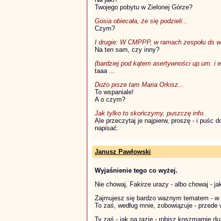
Twojego pobytu w Zielonej Górze?
Gosia obiecała, że się podzieli...
Czym?
I drugie: W CMPPP, w ramach zespołu ds ws
Na ten sam, czy inny?
(bardziej pod kątem asertywności up.um. i e
taaa ...
Dużo pisze tam Maria Orkisz...
To wspaniale!
A o czym?
Jak tylko to skończymy, puszczę info.
Ale przeczytaj je najpierw, proszę - i puśc
napisać.
Janusz Pawłowski
Wyjaśnienie tego co wyżej.
Nie chowaj, Fakirze urazy - albo chowaj - j
Zajmujesz się bardzo waznym tematem - w m
To zaś, według mnie, zobowiązuje - przede w
Ty zaś - jak na razie - robisz koszmarnie d