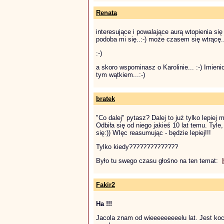
Renata
interesujące i powalające aurą wtopienia si
podoba mi się..:-) może czasem się wtrącę..
:-)
a skoro wspominasz o Karolinie... :-) Imieni
tym wątkiem...:-)
bratek
"Co dalej" pytasz? Dalej to już tylko lepiej 
Odbiła się od niego jakieś 10 lat temu. Tyle
się:)) WIęc reasumując - będzie lepiej!!!
Tylko kiedy??????????????
Było tu swego czasu głośno na ten temat:
Fakir2
Ha !!!
Jacola znam od wieeeeeeeeelu lat. Jest koc