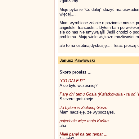
zgadzamy....
Moje pytanie "Co dalej" służyć ma uświado
więcej....
Mam wyrobione zdanie o poziomie naszej pe
angielski, francuski... Byłem tam po wiele
się do nas nie umywają!!! Jeśli chodzi o pod
problemu. Mają wiele większe możliwości mat
ale to na osobną dyskusję.... Teraz proszę
Janusz Pawłowski
Skoro prosisz ...
"CO DALEJ?"
A co było wcześniej?
Parę dni temu Gosia (Kwiatkowska - ta od 
Szczere gratulacje
Ja byłem w Zielonej Górze
Mam nadzieję, że wypocząłeś.
pojechała więc moja Kaśka.
aha
Mieli panel na ten temat....
Na jaki?