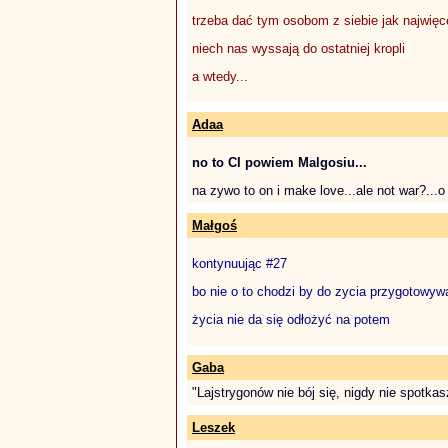
trzeba dać tym osobom z siebie jak najwięce
niech nas wyssają do ostatniej kropli
a wtedy...
Adaa
no to CI powiem Malgosiu...
na zywo to on i make love...ale not war?...o n
Małgoś
kontynuując #27
bo nie o to chodzi by do zycia przygotowywać
życia nie da się odłożyć na potem
Gaba
"Lajstrygonów nie bój się, nigdy nie spotkas
Leszek