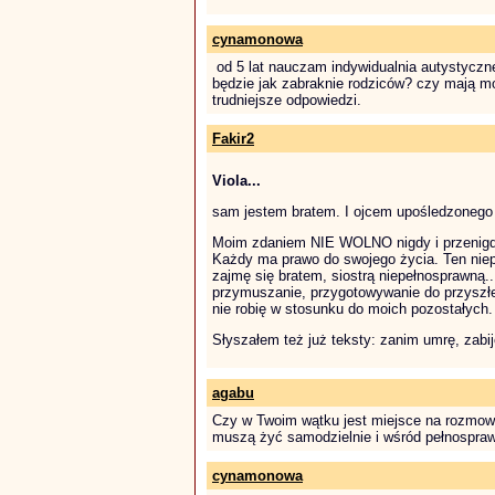
cynamonowa
od 5 lat nauczam indywidualnia autystyczn
będzie jak zabraknie rodziców? czy mają mo
trudniejsze odpowiedzi.
Fakir2
Viola...
sam jestem bratem. I ojcem upośledzonego 
Moim zdaniem NIE WOLNO nigdy i przenigdy
Każdy ma prawo do swojego życia. Ten nie
zajmę się bratem, siostrą niepełnosprawną...
przymuszanie, przygotowywanie do przyszłej
nie robię w stosunku do moich pozostałych.
Słyszałem też już teksty: zanim umrę, zabij
agabu
Czy w Twoim wątku jest miejsce na rozmo
muszą żyć samodzielnie i wśród pełnospra
cynamonowa