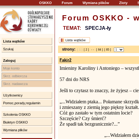
OSKKO
Forum
Wymiana plików
Zloty
Forum OSKKO - w
TEMAT:
SPECJA-ły
Lista wątków
strony:
Szukaj
[ 1 ]
[ 2 ]
- -
[ 84 ]
[ 85 ]
Fakir2
Zaloguj
Imieniny Karoliny i Antoniego – wszystk
Moje konto
Skrz. odbiorcza
57 dni do NRS
Skrz. nadawcza
Jeśli to czytasz to znaczy, że żyjesz – c
Użytkownicy
„...Widziałem ptaka... Połamane skrzydł
Pomoc,porady,regulamin
i zmieszany z ziemią jego piękny kształt.
Cóż go zastało w tym ostatnim locie?
Szkolenia OSKKO
Szczęście? Czy śmierć?
Biuletyn OSKKO
Że spadł tak bezgranicznie?...”
Wymiana plików
„...Widziałem dzi