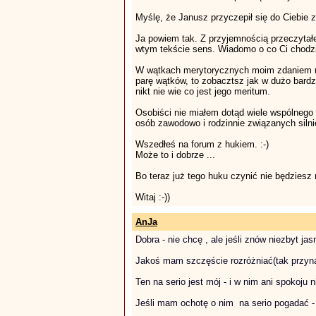
Myślę, że Janusz przyczepił się do Ciebie 
Ja powiem tak. Z przyjemnością przeczytałem
wtym tekście sens. Wiadomo o co Ci chodzi
W wątkach merytorycznych moim zdaniem nied
parę wątków, to zobacztsz jak w dużo bardz
nikt nie wie co jest jego meritum.
Osobiści nie miałem dotąd wiele wspólnego 
osób zawodowo i rodzinnie związanych silni
Wszedłeś na forum z hukiem. :-)
Może to i dobrze ...
Bo teraz już tego huku czynić nie będziesz 
Witaj :-))
AnJa
Dobra - nie chcę , ale jeśli znów niezbyt j
Jakoś mam szczęście rozróżniać(tak przynaj
Ten na serio jest mój - i w nim ani spokoju
Jeśli mam ochotę o nim na serio pogadać - 