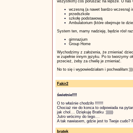
wszystkim) coś poruszać na lepsze. U nas
wczesną (a nawet bardzo wczesną) i
przedszkole
szkołę podstawową
Ambulatorium (które obejmuje te dzie
System ten, mamy nadzieję, będzie rósł ra
gimnazjum
Group Home
Wychodzimy z założenia, że zmieniać dziec
w zupełnie innym języku. Po to tworzymy ok
przecież, żeby za chwilę je zmieniać.
No to się i wypowiedziałam i pochwaliłam:)))
Fakir2
świetnie!!!!
O to właśnie chodziło !!!!!!!
Chociaż nie do konca to odpowiada na pytani
jak chol.... Dziękuję Bratku :))))))
Jutro wrócimy do tego....
A tak nawiasem, gdzie jest to Twoje cudo? Po
bratek