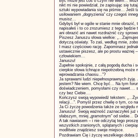
Być może jest coś o czym nie wiem… Może 
nikt mi nie powiedział, że zapisując się tut
sztuki wypowiadania się na piśmie… Jeśli tak
usiłowaniem „dogryzienia” czy czegoś innego
musisz…
Gdybyś był w ogóle w stanie mnie obrazić, t
napisałeś i to co zrozumiesz z tego będzie 
ani obrazić ani nawet rozdrażnić czy sprowo
Piszesz Januszu słowa wielkie: „…Zajmujes
dotyczą oświaty. To zaś, według mnie, zobo
I masz częściowo rację. Zapominasz jednak o
ustawicznie piszesz, ale po prostu ważnej –
człowiekiem…
Januszu!
Zupełnie spokojnie, z całą pogodą ducha i 
cierpkie słowa tchnące niepotrzebną może 
wprowadzania chaosu…”?
Ja sprawami ludzi niepełnosprawnych żyję. 
jestem? Nie wiem. Chcę być… Na tym forum p
doświadczeniem, pomysłami czy nawet…. s
czy bez Ciebie….
Kończysz swoją wypowiedź tekstem: „…Życz
relacji…”. Pomyśl przez chwilę o tym, co 
Ja Ci życzę powodzenia także ze względu na
Januszu! Swoją ważność zaznaczyłeś już w
słabszym, mniej „gramotnym” od siebie… D
A tak nawiasem – i nie odczytaj tego prosz
wszystkich zranionych, splątanych i cierpią
modlitwie znajdziesz swoje miejsce.
Pozdrawiam Cię i życzę wszelkiego dobra 