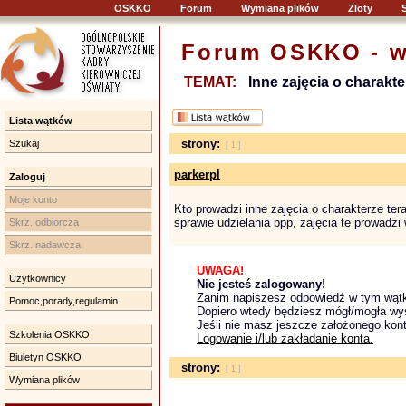
OSKKO
Forum
Wymiana plików
Zloty
Forum OSKKO - w
TEMAT:
Inne zajęcia o charakt
Lista wątków
strony:
Szukaj
[ 1 ]
parkerpl
Zaloguj
Moje konto
Kto prowadzi inne zajęcia o charakterze te
sprawie udzielania ppp, zajęcia te prowadzi 
Skrz. odbiorcza
Skrz. nadawcza
UWAGA!
Użytkownicy
Nie jesteś zalogowany!
Zanim napiszesz odpowiedź w tym wątku
Pomoc,porady,regulamin
Dopiero wtedy będziesz mógł/mogła wy
Jeśli nie masz jeszcze założonego kont
Szkolenia OSKKO
Logowanie i/lub zakładanie konta.
Biuletyn OSKKO
strony:
[ 1 ]
Wymiana plików