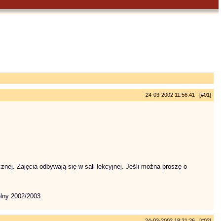
24-03-2002 11:56:41 [#01]
ej. Zajęcia odbywają się w sali lekcyjnej. Jeśli można proszę o
olny 2002/2003.
24-03-2002 18:21:26 [#02]