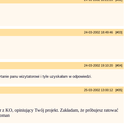
24-03-2002 18:49:46 [#03]
24-03-2002 19:10:20 [#04]
ytanie panu wizytatorowi i tyle uzyskałam w odpowiedzi.
25-03-2002 13:00:12 [#05]
r z KO, opiniujący Twój projekt. Zakładam, że próbujesz ratować
 Roman