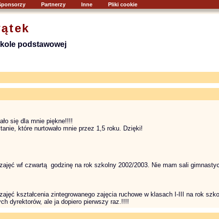
Sponsorzy
Partnerzy
Inne
Pliki cookie
ątek
szkole podstawowej
ało się dla mnie piękne!!!!
anie, które nurtowało mnie przez 1,5 roku. Dzięki!
ajęć wf czwartą godzinę na rok szkolny 2002/2003. Nie mam sali gimnastyczn
ajęć kształcenia zintegrowanego zajęcia ruchowe w klasach I-III na rok szk
 dyrektorów, ale ja dopiero pierwszy raz.!!!!