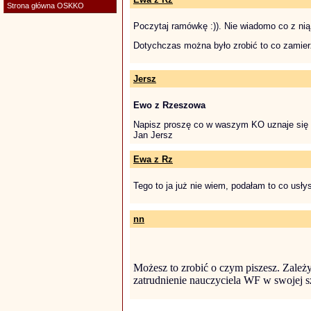
Strona główna OSKKO
Poczytaj ramówkę :)). Nie wiadomo co z ni
Dotychczas można było zrobić to co zamierz
Jersz
Ewo z Rzeszowa
Napisz proszę co w waszym KO uznaje się 
Jan Jersz
Ewa z Rz
Tego to ja już nie wiem, podałam to co usły
nn
Możesz to zrobić o czym piszesz. Zależ
zatrudnienie nauczyciela WF w swojej 