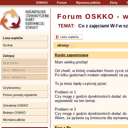
OSKKO
Forum
Wymiana plików
Zloty
Forum OSKKO - w
TEMAT:
Co z zajęciami W-f w 
Lista wątków
strony:
Szukaj
[ 1 ]
Konto zapomniane
Zaloguj
Mam wielką prośbę!
Moje konto
Skrz. odbiorcza
Od chwili, w której znalazłam forum życie st
Po kilku godzinach miałam odpowiedź na pyt
Skrz. nadawcza
To ja teraz będę częściej pytać.
Użytkownicy
Problem nr 1
Pomoc,porady,regulamin
Czy mogę z godzin dyrektorskich dodać do z
wypowiedź na ten temat.
Szkolenia OSKKO
Problem nr 2
Biuletyn OSKKO
Czy mogę z godzin dyrektorskich dodać do z
Wiem, że pytania są śmieszne dla wytrawnych
Wymiana plików
Ewa z Rz