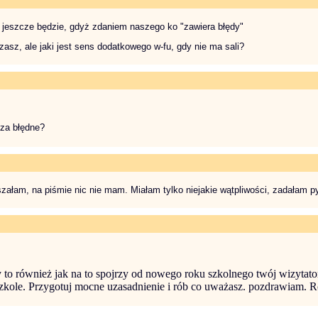
ą jeszcze będzie, gdyż zdaniem naszego ko "zawiera błędy"
asz, ale jaki jest sens dodatkowego w-fu, gdy nie ma sali?
za błędne?
szałam, na piśmie nic nie mam. Miałam tylko niejakie wątpliwości, zadałam p
y to również jak na to spojrzy od nowego roku szkolnego twój wizytato
szkole. Przygotuj mocne uzasadnienie i rób co uważasz. pozdrawiam.