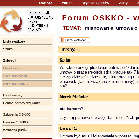
OSKKO
Forum
Wymiana plików
Zloty
Forum OSKKO - w
TEMAT:
mianowanie=umowa o 
Lista wątków
strony:
Szukaj
[ 1 ]
Kajka
Zaloguj
W trakcie przeglądu dokumentów po "zdaniu"
Moje konto
umowy o pracę (rekordzistka pracuje tak 7 l
Skrz. odbiorcza
się zgodzić jeśli idzie o te, które pracują 
placówek (tam rozwiązano z nimi umowy) a 
Skrz. nadawcza
nie?
Użytkownicy
Marek Pleśniar
Pomoc,porady,regulamin
nie kumam?
Szkolenia OSKKO
czy mają umowę o pracę i tam stoi : "zatr 
Biuletyn OSKKO
Ewa z Rz
Wymiana plików
Umowa być musi! Mianowanie w postaci papie