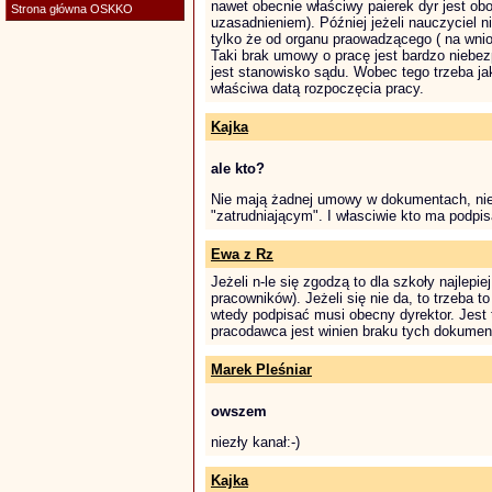
nawet obecnie właściwy paierek dyr jest ob
Strona główna OSKKO
uzasadnieniem). Później jeżeli nauczyciel 
tylko że od organu praowadzącego ( na wnio
Taki brak umowy o pracę jest bardzo niebezp
jest stanowisko sądu. Wobec tego trzeba j
właściwa datą rozpoczęcia pracy.
Kajka
ale kto?
Nie mają żadnej umowy w dokumentach, nie 
"zatrudniającym". I własciwie kto ma podpi
Ewa z Rz
Jeżeli n-le się zgodzą to dla szkoły najlepi
pracowników). Jeżeli się nie da, to trzeba t
wtedy podpisać musi obecny dyrektor. Jest 
pracodawca jest winien braku tych dokument
Marek Pleśniar
owszem
niezły kanał:-)
Kajka