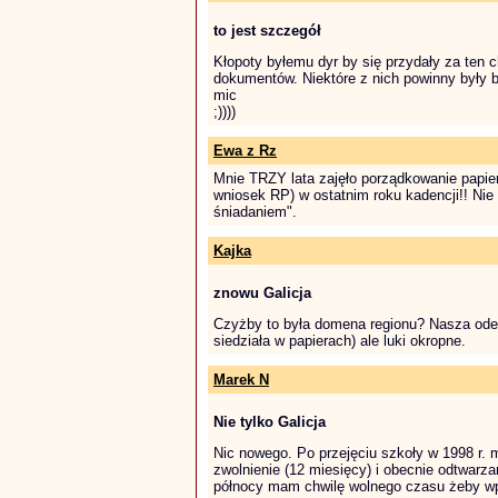
to jest szczegół
Kłopoty byłemu dyr by się przydały za ten ch
dokumentów. Niektóre z nich powinny były
mic
;))))
Ewa z Rz
Mnie TRZY lata zajęło porządkowanie papier
wniosek RP) w ostatnim roku kadencji!! Nie
śniadaniem".
Kajka
znowu Galicja
Czyżby to była domena regionu? Nasza odes
siedziała w papierach) ale luki okropne.
Marek N
Nie tylko Galicja
Nic nowego. Po przejęciu szkoły w 1998 r
zwolnienie (12 miesięcy) i obecnie odtwarza
północy mam chwilę wolnego czasu żeby w