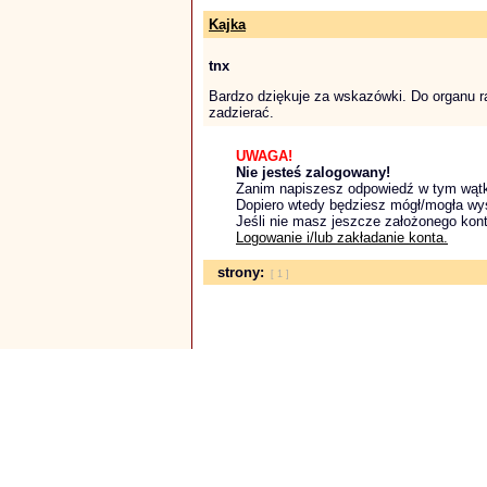
Kajka
tnx
Bardzo dziękuje za wskazówki. Do organu ra
zadzierać.
UWAGA!
Nie jesteś zalogowany!
Zanim napiszesz odpowiedź w tym wątku
Dopiero wtedy będziesz mógł/mogła wy
Jeśli nie masz jeszcze założonego kont
Logowanie i/lub zakładanie konta.
strony:
[ 1 ]