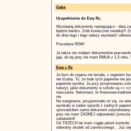
Gaba
Uzupełnienie do Ewy Rz.
Wystawiaj dokumenty następująco - data zaw
będzie bardzo. Zrób koniecznie notatkę!!! Z
do dnia tego i tego nalezy wystawić/ odtwo
Procedura RDW!
Ja także nie miałam dokumentów pracowników
jaja, do tej pory nie mam RMUA z 1,5 roku. 
Ewa z Rz
Ja bym do organu nie leciała, z organem byw
nie trzeba. To, że brak tych papierów nie j
papierów wynika. Ja przy przejmowaniu szko
natury), jakie dokumenty w szkole są => c
nauczania. Natomiast, te finansowo-kadrowe
nie.
Na marginesie, przypomniało mi się, że wów
wynikało w żaden sposób z żadnych papieró
sporzadziłam sama dokument zatytułowany "R
pory nie mam ŻADNEJ odpowiedzi (zreszta 
zatwierdził!
Od TRZECH lat mam ciągle jakieś kontrole 
odwrotny skutek od zamierzonego... Już się