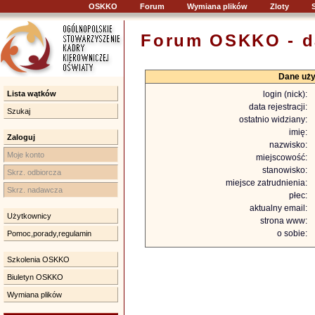
OSKKO
Forum
Wymiana plików
Zloty
Forum OSKKO - d
Dane uży
login (nick):
Lista wątków
data rejestracji:
Szukaj
ostatnio widziany:
imię:
Zaloguj
nazwisko:
Moje konto
miejscowość:
stanowisko:
Skrz. odbiorcza
miejsce zatrudnienia:
Skrz. nadawcza
płec:
aktualny email:
Użytkownicy
strona www:
o sobie:
Pomoc,porady,regulamin
Szkolenia OSKKO
Biuletyn OSKKO
Wymiana plików